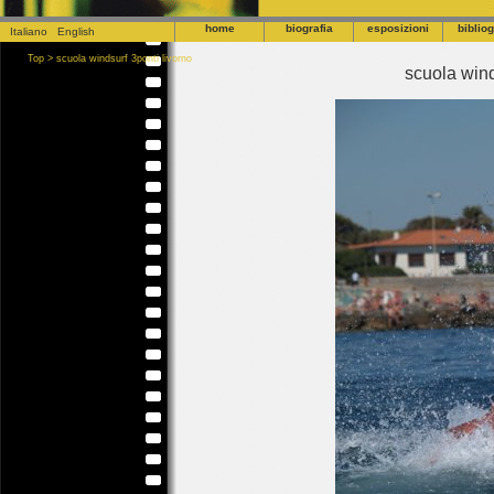
home
biografia
esposizioni
bibliog
Italiano
English
Top
>
scuola windsurf 3ponti livorno
scuola wind