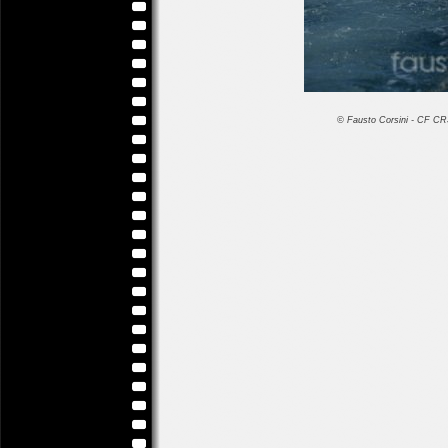
© Fausto Corsini - CF 