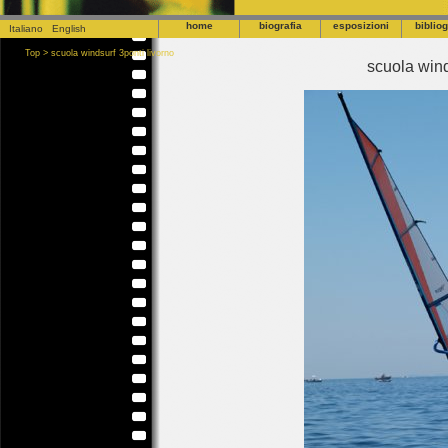
home
biografia
esposizioni
bibliog
Italiano
English
Top
>
scuola windsurf 3ponti livorno
scuola wind