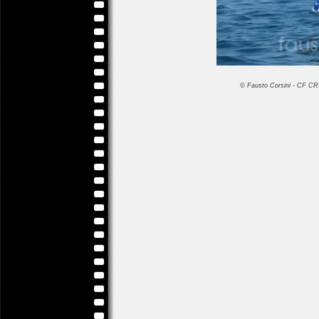
© Fausto Corsini - CF 