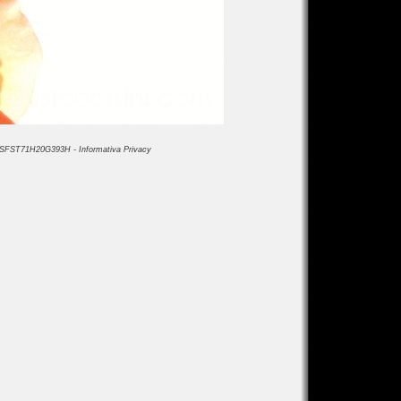
CRSFST71H20G393H -
Informativa Privacy