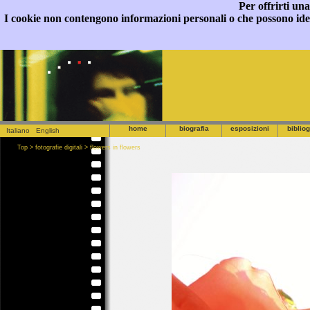
Per offrirti una
I cookie non contengono informazioni personali o che possono identi
home
biografia
esposizioni
bibliog
Italiano
English
Top
>
fotografie digitali
>
flowers in flowers