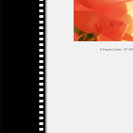
© Fausto Corsini - CF 